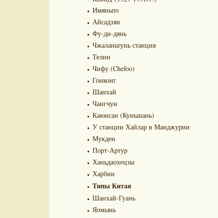
Имяньпо
Айсадзян
Фу-ди-дянь
Чжаланьтунь станция
Телин
Чифу (Chefoo)
Гонконг
Шанхай
Чангчун
Каюнсан (Куньшань)
У станции Хайлар в Манджурии
Мукден
Порт-Артур
Ханьдаохецзы
Харбин
Типы Китая
Шанхай-Гуань
Яомынь