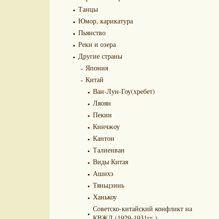
Танцы
Юмор, карикатура
Пьянство
Реки и озера
Другие страны
Япония
Китай
Ван-Лун-Гоу(хребет)
Ляоян
Пекин
Кинчжоу
Кантон
Талиенван
Виды Китая
Ашихэ
Тяньцзинь
Ханькоу
Советско-китайский конфликт на
КВЖД (1929-1931гг.)