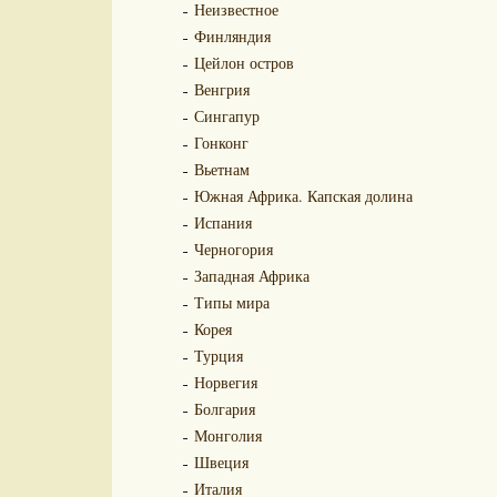
Неизвестное
Финляндия
Цейлон остров
Венгрия
Сингапур
Гонконг
Вьетнам
Южная Африка. Капская долина
Испания
Черногория
Западная Африка
Типы мира
Корея
Турция
Норвегия
Болгария
Монголия
Швеция
Италия