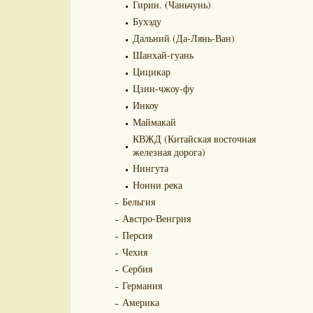
Гирин. (Чаньчунь)
Бухэду
Дальний (Да-Лянь-Ван)
Шанхай-гуань
Цицикар
Цзин-чжоу-фу
Инкоу
Маймакай
КВЖД (Китайская восточная
железная дорога)
Нингута
Нонни река
Бельгия
Австро-Венгрия
Персия
Чехия
Сербия
Германия
Америка