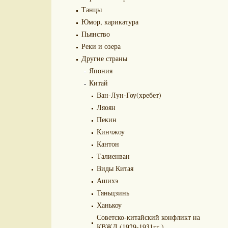
Танцы
Юмор, карикатура
Пьянство
Реки и озера
Другие страны
Япония
Китай
Ван-Лун-Гоу(хребет)
Ляоян
Пекин
Кинчжоу
Кантон
Талиенван
Виды Китая
Ашихэ
Тяньцзинь
Ханькоу
Советско-китайский конфликт на
КВЖД (1929-1931гг.)