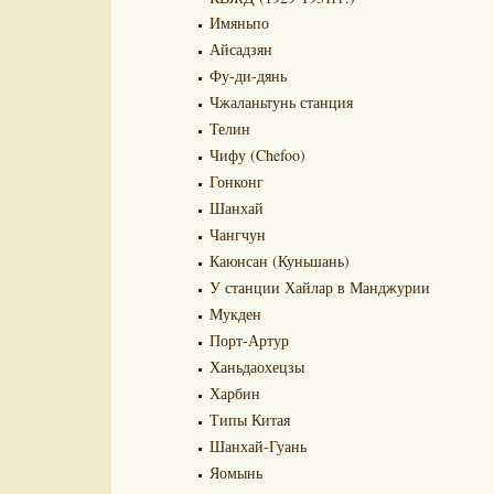
Имяньпо
Айсадзян
Фу-ди-дянь
Чжаланьтунь станция
Телин
Чифу (Chefoo)
Гонконг
Шанхай
Чангчун
Каюнсан (Куньшань)
У станции Хайлар в Манджурии
Мукден
Порт-Артур
Ханьдаохецзы
Харбин
Типы Китая
Шанхай-Гуань
Яомынь