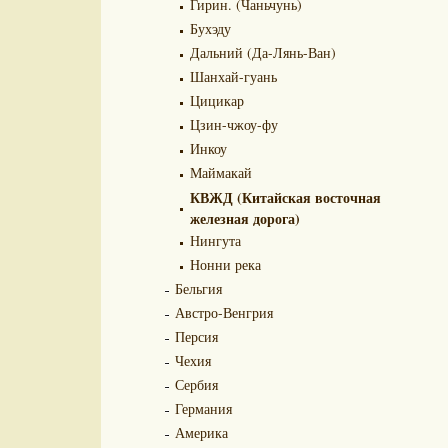
Гирин. (Чаньчунь)
Бухэду
Дальний (Да-Лянь-Ван)
Шанхай-гуань
Цицикар
Цзин-чжоу-фу
Инкоу
Маймакай
КВЖД (Китайская восточная
железная дорога)
Нингута
Нонни река
Бельгия
Австро-Венгрия
Персия
Чехия
Сербия
Германия
Америка