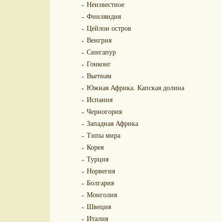
Неизвестное
Финляндия
Цейлон остров
Венгрия
Сингапур
Гонконг
Вьетнам
Южная Африка. Капская долина
Испания
Черногория
Западная Африка
Типы мира
Корея
Турция
Норвегия
Болгария
Монголия
Швеция
Италия