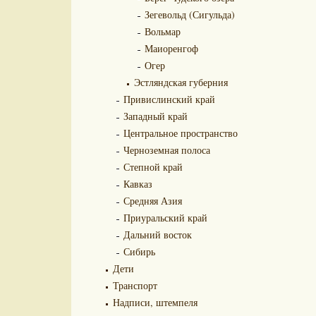
Зегевольд (Сигульда)
Вольмар
Маиоренгоф
Огер
Эстляндская губерния
Привислинский край
Западный край
Центральное пространство
Черноземная полоса
Степной край
Кавказ
Средняя Азия
Приуральский край
Дальний восток
Сибирь
Дети
Транспорт
Надписи, штемпеля