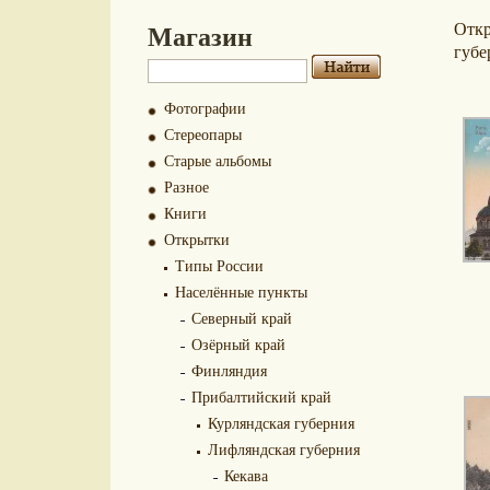
Магазин
Отк
губе
Фотографии
Стереопары
Старые альбомы
Разное
Книги
Открытки
Типы России
Населённые пункты
Северный край
Озёрный край
Финляндия
Прибалтийский край
Курляндская губерния
Лифляндская губерния
Кекава