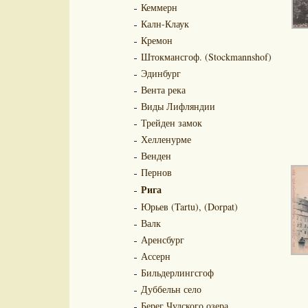
Кеммерн
Калн-Клаук
Кремон
Штокмансгоф. (Stockmannshof)
Эдинбург
Вента река
Виды Лифляндии
Трейден замок
Хелленурме
Венден
Пернов
Рига
Юрьев (Tartu), (Dorpat)
Валк
Аренсбург
Ассерн
Бильдерлингсгоф
Дуббельн село
Берег Чудского озера