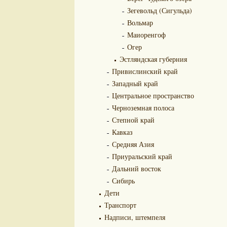
Зегевольд (Сигульда)
Вольмар
Маиоренгоф
Огер
Эстляндская губерния
Привислинский край
Западный край
Центральное пространство
Черноземная полоса
Степной край
Кавказ
Средняя Азия
Приуральский край
Дальний восток
Сибирь
Дети
Транспорт
Надписи, штемпеля