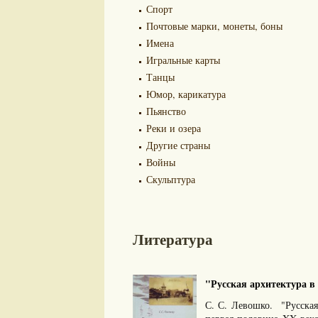
Спорт
Почтовые марки, монеты, боны
Имена
Игральные карты
Танцы
Юмор, карикатура
Пьянство
Реки и озера
Другие страны
Войны
Скульптура
Литература
"Русская архитектура в 
С. С. Левошко. "Русская