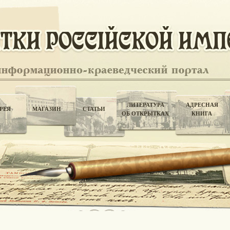
ЛИТЕРАТУРА
АДРЕСНАЯ
РЕЯ
МАГАЗИН
СТАТЬИ
ОБ ОТКРЫТКАХ
КНИГА