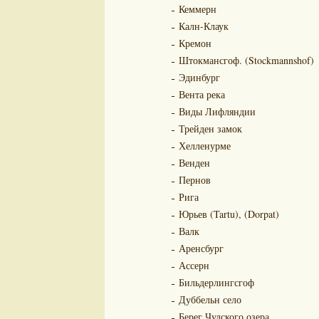
Кеммерн
Калн-Клаук
Кремон
Штокмансгоф. (Stockmannshof)
Эдинбург
Вента река
Виды Лифляндии
Трейден замок
Хелленурме
Венден
Пернов
Рига
Юрьев (Tartu), (Dorpat)
Валк
Аренсбург
Ассерн
Бильдерлингсгоф
Дуббельн село
Берег Чудского озера