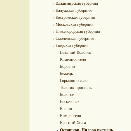
Владимирская губерния
Калужская губерния
Костромская губерния
Московская губерния
Нижегородская губерния
Смоленская губерния
Тверская губерния
Вышний Волочек
Каменное село
Боровно
Бежецк
Горышино село
Толстик пристань
Бологое
Весьегонск
Кашин
Кимры село
Красный Холм
Осташков. Нилова пустынь