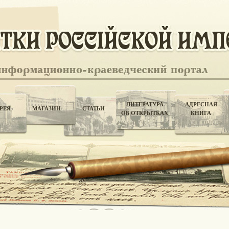
ЛИТЕРАТУРА
АДРЕСНАЯ
РЕЯ
МАГАЗИН
СТАТЬИ
ОБ ОТКРЫТКАХ
КНИГА