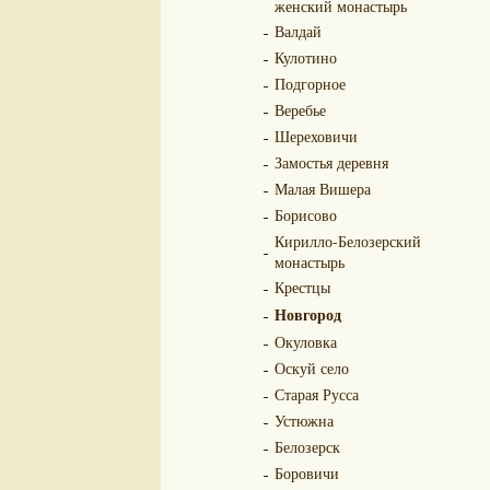
женский монастырь
Валдай
Кулотино
Подгорное
Веребье
Шереховичи
Замостья деревня
Малая Вишера
Борисово
Кирилло-Белозерский
монастырь
Крестцы
Новгород
Окуловка
Оскуй село
Старая Русса
Устюжна
Белозерск
Боровичи