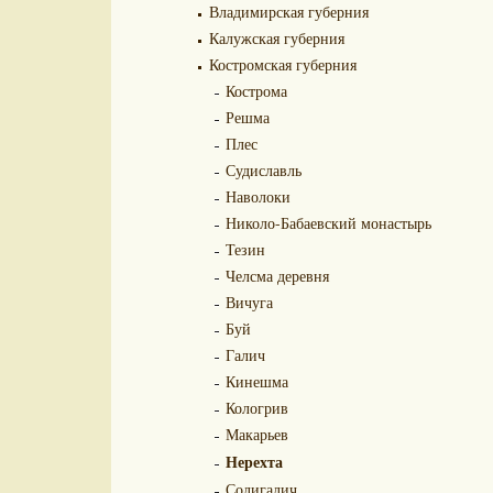
Владимирская губерния
Калужская губерния
Костромская губерния
Кострома
Решма
Плес
Судиславль
Наволоки
Николо-Бабаевский монастырь
Тезин
Челсма деревня
Вичуга
Буй
Галич
Кинешма
Кологрив
Макарьев
Нерехта
Солигалич