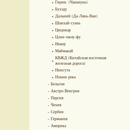
Гирин. (Чаньчунь)
Бухэду
Дальний (Да-Лянь-Ван)
Шанхай-гуань
Цицикар
Цзин-чжоу-фу
Инкоу
Маймакай
КВЖД (Китайская восточная
железная дорога)
Нингута
Нонни река
Бельгия
Австро-Венгрия
Персия
Чехия
Сербия
Германия
Америка