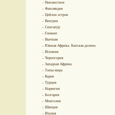
Неизвестное
Финляндия
Цейлон остров
Венгрия
Сингапур
Гонконг
Вьетнам
Южная Африка. Капская долина
Испания
Черногория
Западная Африка
Типы мира
Корея
Турция
Норвегия
Болгария
Монголия
Швеция
Италия