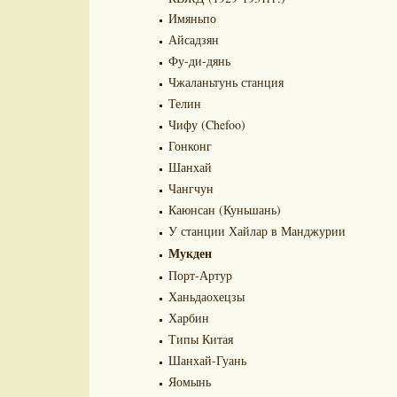
Имяньпо
Айсадзян
Фу-ди-дянь
Чжаланьтунь станция
Телин
Чифу (Chefoo)
Гонконг
Шанхай
Чангчун
Каюнсан (Куньшань)
У станции Хайлар в Манджурии
Мукден
Порт-Артур
Ханьдаохецзы
Харбин
Типы Китая
Шанхай-Гуань
Яомынь