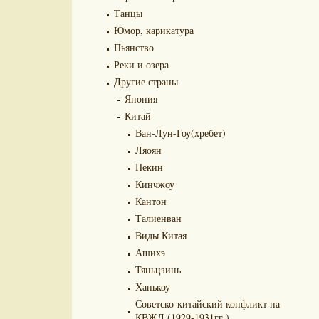
Танцы
Юмор, карикатура
Пьянство
Реки и озера
Другие страны
Япония
Китай
Ван-Лун-Гоу(хребет)
Ляоян
Пекин
Кинчжоу
Кантон
Талиенван
Виды Китая
Ашихэ
Тяньцзинь
Ханькоу
Советско-китайский конфликт на
КВЖД (1929-1931гг.)