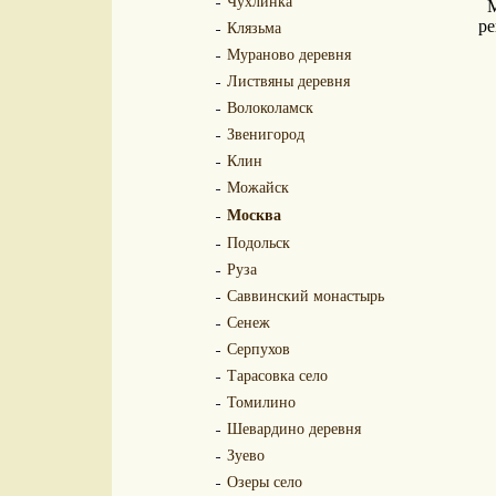
Чухлинка
Клязьма
р
Мураново деревня
Листвяны деревня
Волоколамск
Звенигород
Клин
Можайск
Москва
Подольск
Руза
Саввинский монастырь
Сенеж
Серпухов
Тарасовка село
Томилино
Шевардино деревня
Зуево
Озеры село