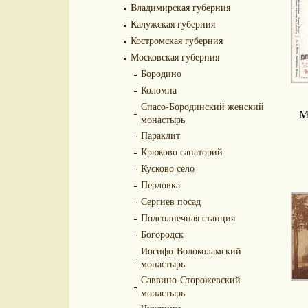
Владимирская губерния
Калужская губерния
Костромская губерния
Московская губерния
Бородино
Коломна
Спасо-Бородинский женский
М
монастырь
Параклит
Крюково санаторий
Кусково село
Перловка
Сергиев посад
Подсолнечная станция
Богородск
Иосифо-Волоколамский
монастырь
Саввино-Сторожевский
монастырь