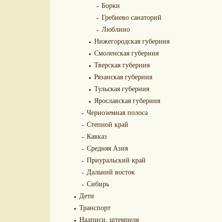
Борки
Гребнево санаторий
Люблино
Нижегородская губерния
Смоленская губерния
Тверская губерния
Рязанская губерния
Тульская губерния
Ярославская губерния
Черноземная полоса
Степной край
Кавказ
Средняя Азия
Приуральский край
Дальний восток
Сибирь
Дети
Транспорт
Надписи, штемпеля