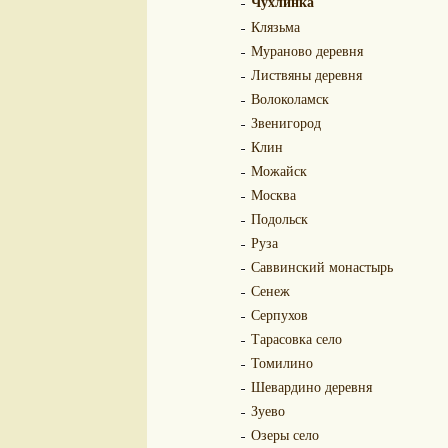
Чухлинка
Клязьма
Мураново деревня
Листвяны деревня
Волоколамск
Звенигород
Клин
Можайск
Москва
Подольск
Руза
Саввинский монастырь
Сенеж
Серпухов
Тарасовка село
Томилино
Шевардино деревня
Зуево
Озеры село