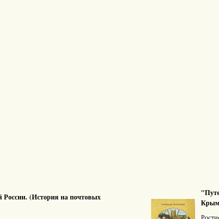
"Путе
й России. (История на почтовых
Крым.
Рост