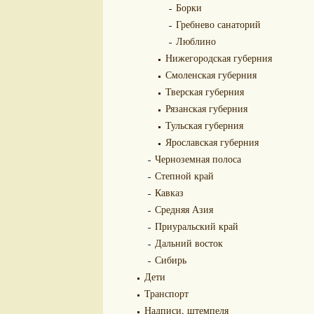
Борки
Гребнево санаторий
Люблино
Нижегородская губерния
Смоленская губерния
Тверская губерния
Рязанская губерния
Тульская губерния
Ярославская губерния
Черноземная полоса
Степной край
Кавказ
Средняя Азия
Приуральский край
Дальний восток
Сибирь
Дети
Транспорт
Надписи, штемпеля