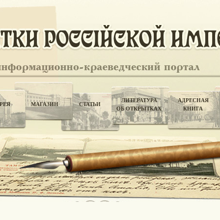
ЛИТЕРАТУРА
АДРЕСНАЯ
РЕЯ
МАГАЗИН
СТАТЬИ
ОБ ОТКРЫТКАХ
КНИГА