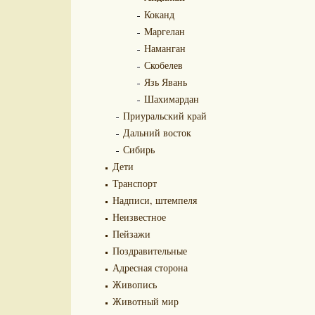
Коканд
Маргелан
Наманган
Скобелев
Язь Явань
Шахимардан
Приуральский край
Дальний восток
Сибирь
Дети
Транспорт
Надписи, штемпеля
Неизвестное
Пейзажи
Поздравительные
Адресная сторона
Живопись
Животный мир