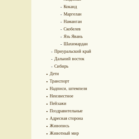
Коканд
Маргелан
Наманган
Скобелев
Язь Явань
Шахимардан
Приуральский край
Дальний восток
Сибирь
Дети
Транспорт
Надписи, штемпеля
Неизвестное
Пейзажи
Поздравительные
Адресная сторона
Живопись
Животный мир