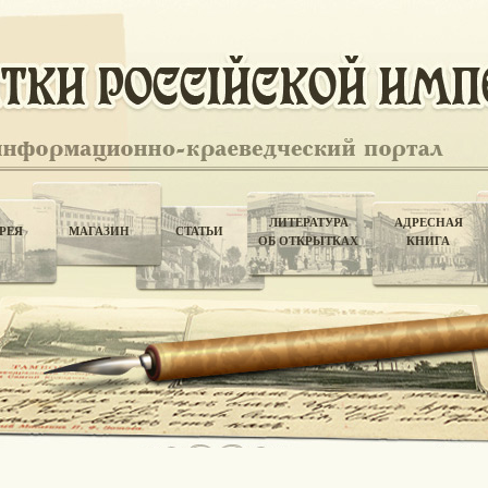
ЛИТЕРАТУРА
АДРЕСНАЯ
РЕЯ
МАГАЗИН
СТАТЬИ
ОБ ОТКРЫТКАХ
КНИГА