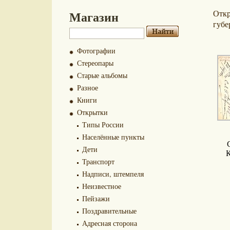
Магазин
Отк
губе
Фотографии
Стереопары
Старые альбомы
Разное
Книги
Открытки
Типы России
Населённые пункты
Дети
К
Транспорт
Надписи, штемпеля
Неизвестное
Пейзажи
Поздравительные
Адресная сторона