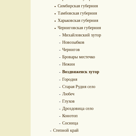
Симбирская губерния
Тамбовская губерния
Харьковская губерния
Черниговская губерния
Михайловский хутор
Новозыбков
Чернигов
Бровары местечко
Нежин
Воздвиженск хутор
Городня
Старая Рудня село
Любеч
Глухов
Дроздовица село
Конотоп
Сосница
Степной край