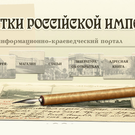
ЛИТЕРАТУРА
АДРЕСНАЯ
РЕЯ
МАГАЗИН
СТАТЬИ
ОБ ОТКРЫТКАХ
КНИГА