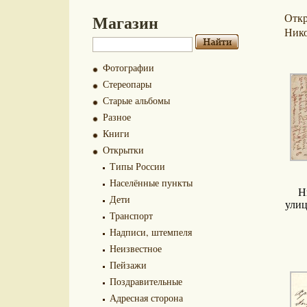
Магазин
Отк
Нико
Фотографии
Стереопары
Старые альбомы
Разное
Книги
Открытки
Типы России
Населённые пункты
Н
Дети
улиц
Транспорт
Надписи, штемпеля
Неизвестное
Пейзажи
Поздравительные
Адресная сторона