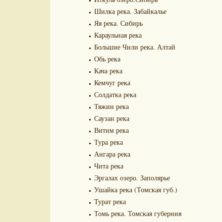
Шилка река. Забайкалье
Яя река. Сибирь
Караульная река
Большие Чили река. Алтай
Обь река
Кача река
Кемчуг река
Солдатка река
Тяжин река
Саузан река
Витим река
Тура река
Ангара река
Чита река
Эргалах озеро. Заполярье
Ушайка река (Томская губ.)
Турат река
Томь река. Томская губерния