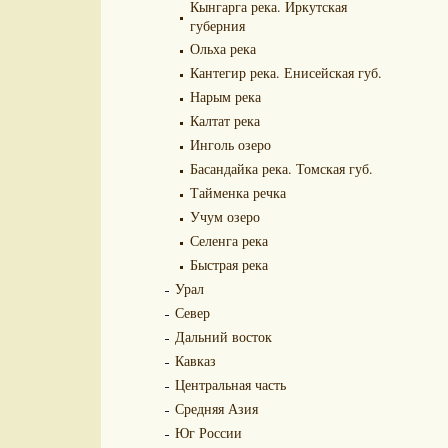
Кынгарга река. Иркутская
губерния
Ольха река
Кантегир река. Енисейская губ.
Нарым река
Калтат река
Инголь озеро
Басандайка река. Томская губ.
Тайменка речка
Учум озеро
Селенга река
Быстрая река
Урал
Север
Дальний восток
Кавказ
Центральная часть
Средняя Азия
Юг России