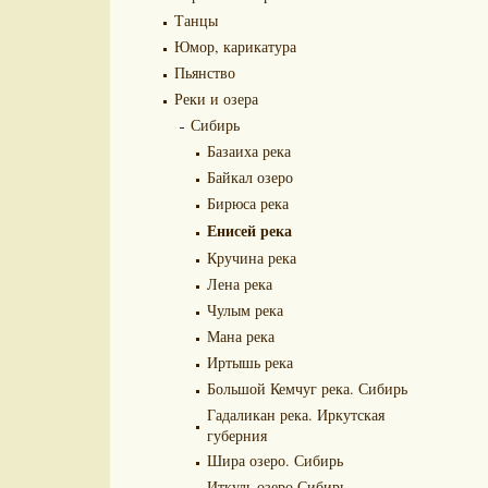
Танцы
Юмор, карикатура
Пьянство
Реки и озера
Сибирь
Базаиха река
Байкал озеро
Бирюса река
Енисей река
Кручина река
Лена река
Чулым река
Мана река
Иртышь река
Большой Кемчуг река. Сибирь
Гадаликан река. Иркутская
губерния
Шира озеро. Сибирь
Иткуль озеро.Сибирь