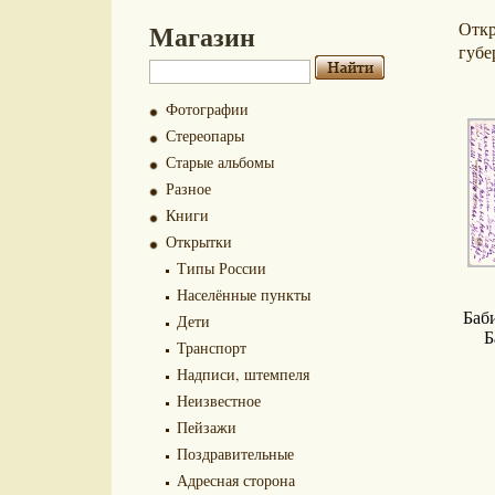
Магазин
Отк
губе
Фотографии
Стереопары
Старые альбомы
Разное
Книги
Открытки
Типы России
Населённые пункты
Баб
Дети
Б
Транспорт
Надписи, штемпеля
Неизвестное
Пейзажи
Поздравительные
Адресная сторона