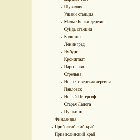
Шувалово
Ушаки станция
Малые Борки деревня
Суйда станция
Колпино
Ленинград
Ямбург
Кронштадт
Парголово
Стрельна
Ново-Сиверская деревня
Павловск
Новый Петергоф
Старая Ладога
Пушкино
Финляндия
Прибалтийский край
Привислинский край