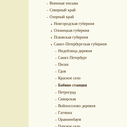
Военные письма
Северный край
Озерный край
Новгородская губерния
Олонецкая губерния
Псковская губерния
Санкт-Петербургская губерния
Нидоблица деревня
Санкт-Петербург
Пески
Гдов
Красное село
Бабино станция
Петроград
Сиверская
Войносолово деревня
Гатчина
Ораниенбаум
Царское село