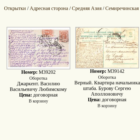
Открытки
Адресная сторона
Средняя Азия
Семиречинская 
/
/
/
Номер:
M39142
Номер:
M39202
Оборотка
Оборотка
Верный. Квартира начальника
Джаркент. Василию
штаба. Бурову Сергею
Васильевичу Любимскому
Аполлоновичу
Цена:
договорная
Цена:
договорная
В корзину
В корзину