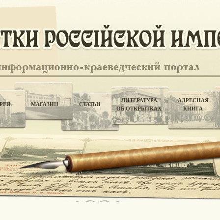
ЛИТЕРАТУРА
АДРЕСНАЯ
РЕЯ
МАГАЗИН
СТАТЬИ
ОБ ОТКРЫТКАХ
КНИГА