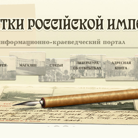
ЛИТЕРАТУРА
АДРЕСНАЯ
РЕЯ
МАГАЗИН
СТАТЬИ
ОБ ОТКРЫТКАХ
КНИГА