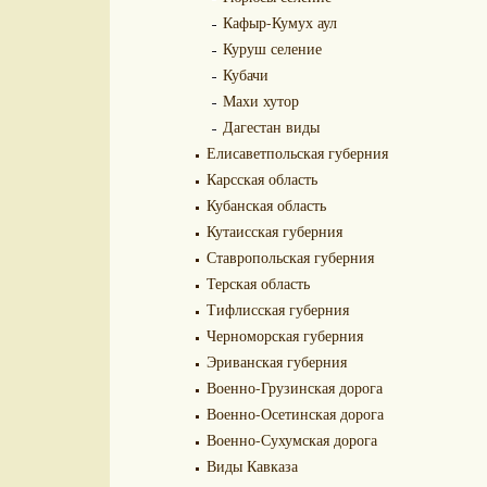
Кафыр-Кумух аул
Куруш селение
Кубачи
Махи хутор
Дагестан виды
Елисаветпольская губерния
Карсская область
Кубанская область
Кутаисская губерния
Ставропольская губерния
Терская область
Тифлисская губерния
Черноморская губерния
Эриванская губерния
Военно-Грузинская дорога
Военно-Осетинская дорога
Военно-Сухумская дорога
Виды Кавказа