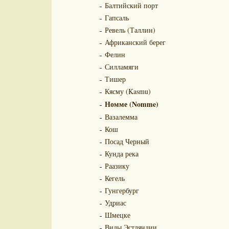
Балтийский порт
Гапсаль
Ревель (Таллин)
Африканский берег
Фелин
Силламяги
Тишер
Кясму (Kasmu)
Номме (Nomme)
Вазалемма
Кош
Посад Черный
Кунда река
Раазику
Кегель
Гунгербург
Удриас
Шмецке
Виды Эстляндии