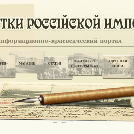
ЛИТЕРАТУРА
АДРЕСНАЯ
РЕЯ
МАГАЗИН
СТАТЬИ
ОБ ОТКРЫТКАХ
КНИГА