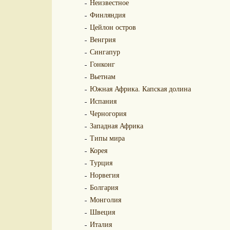
Неизвестное
Финляндия
Цейлон остров
Венгрия
Сингапур
Гонконг
Вьетнам
Южная Африка. Капская долина
Испания
Черногория
Западная Африка
Типы мира
Корея
Турция
Норвегия
Болгария
Монголия
Швеция
Италия