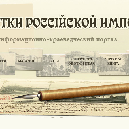
ЛИТЕРАТУРА
АДРЕСНАЯ
РЕЯ
МАГАЗИН
СТАТЬИ
ОБ ОТКРЫТКАХ
КНИГА