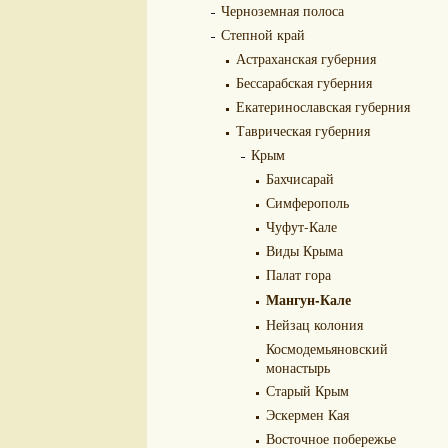
Черноземная полоса
Степной край
Астраханская губерния
Бессарабская губерния
Екатеринославская губерния
Таврическая губерния
Крым
Бахчисарай
Симферополь
Чуфут-Кале
Виды Крыма
Палат гора
Мангун-Кале
Нейзац колония
Космодемьяновский
монастырь
Старый Крым
Эскермен Кая
Восточное побережье