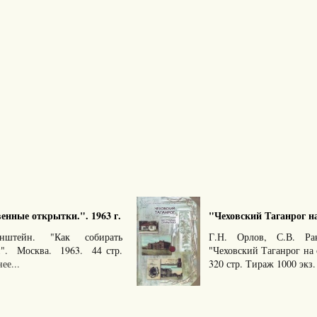
енные открытки.". 1963 г.
"Чеховский Таганрог на
штейн. "Как собирать
Г.Н. Орлов, С.В. Ра
и". Москва. 1963. 44 стр.
"Чеховский Таганрог на
ее...
320 стр. Тираж 1000 эк