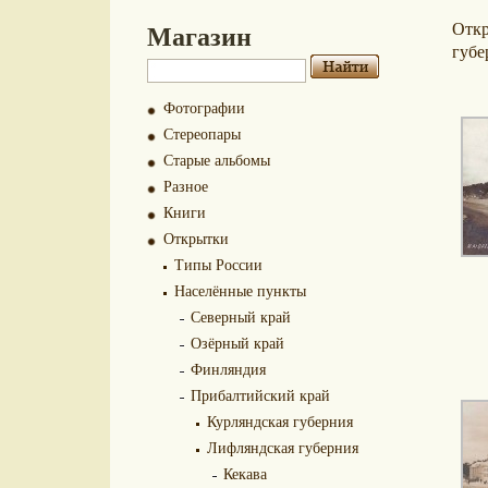
Магазин
Отк
губе
Фотографии
Стереопары
Старые альбомы
Разное
Книги
Открытки
Типы России
Населённые пункты
Северный край
Озёрный край
Финляндия
Прибалтийский край
Курляндская губерния
Лифляндская губерния
Кекава