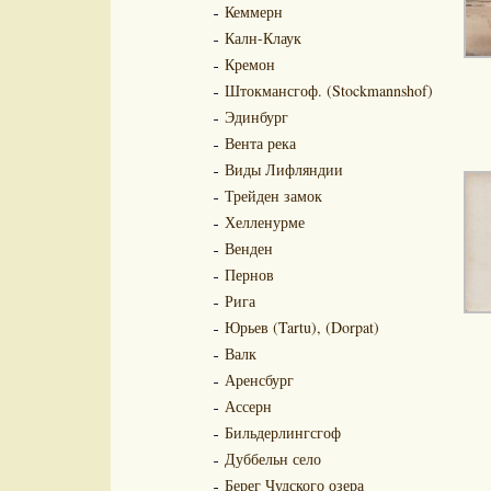
Кеммерн
Калн-Клаук
Кремон
Штокмансгоф. (Stockmannshof)
Эдинбург
Вента река
Виды Лифляндии
Трейден замок
Хелленурме
Венден
Пернов
Рига
Юрьев (Tartu), (Dorpat)
Валк
Аренсбург
Ассерн
Бильдерлингсгоф
Дуббельн село
Берег Чудского озера