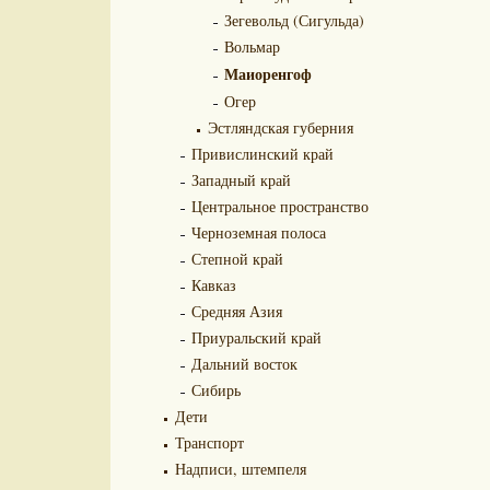
Зегевольд (Сигульда)
Вольмар
Маиоренгоф
Огер
Эстляндская губерния
Привислинский край
Западный край
Центральное пространство
Черноземная полоса
Степной край
Кавказ
Средняя Азия
Приуральский край
Дальний восток
Сибирь
Дети
Транспорт
Надписи, штемпеля