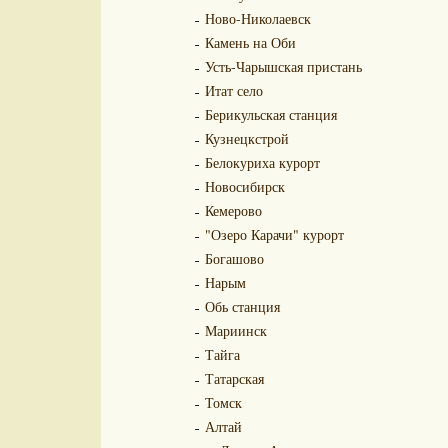
Ново-Николаевск
Камень на Оби
Усть-Чарышская пристань
Итат село
Берикульская станция
Кузнецкстрой
Белокуриха курорт
Новосибирск
Кемерово
"Озеро Карачи" курорт
Богашово
Нарым
Обь станция
Мариинск
Тайга
Татарская
Томск
Алтай