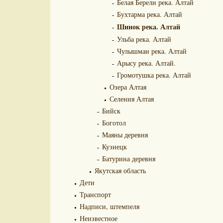
Белая Берели река. Алтай
Бухтарма река. Алтай
Шинок река. Алтай
Ульба река. Алтай
Чулышман река. Алтай
Арысу река. Алтай.
Громотушка река. Алтай
Озера Алтая
Селения Алтая
Бийск
Боготол
Маяны деревня
Кузнецк
Батурина деревня
Якутская область
Дети
Транспорт
Надписи, штемпеля
Неизвестное