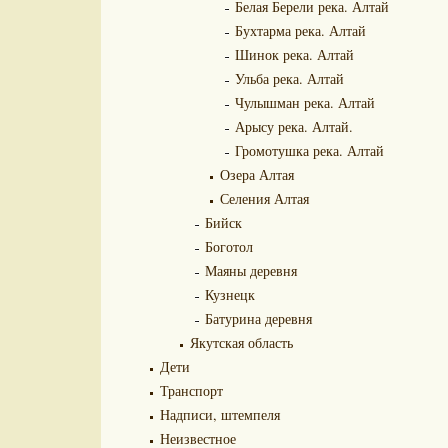
Белая Берели река. Алтай
Бухтарма река. Алтай
Шинок река. Алтай
Ульба река. Алтай
Чулышман река. Алтай
Арысу река. Алтай.
Громотушка река. Алтай
Озера Алтая
Селения Алтая
Бийск
Боготол
Маяны деревня
Кузнецк
Батурина деревня
Якутская область
Дети
Транспорт
Надписи, штемпеля
Неизвестное