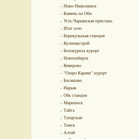
Ново-Николаевск
Камень на Оби
Усть-Чарышская пристань
Итат село
Берикульская станция
Кузнецкстрой
Белокуриха курорт
Новосибирск
Кемерово
"Озеро Карачи" курорт
Богашово
Нарым
Обь станция
Мариинск
Тайга
Татарская
Томск
Алтай