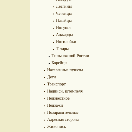
Лезгины
Чеченцы
Нагайцы
Ингуши
Аджарцы
Ингилойки
Татары
Типы южной России
Корейцы
Населённые пункты
Дети
Транспорт
Надписи, штемпеля
Неизвестное
Пейзажи
Поздравительные
Адресная сторона
Живопись