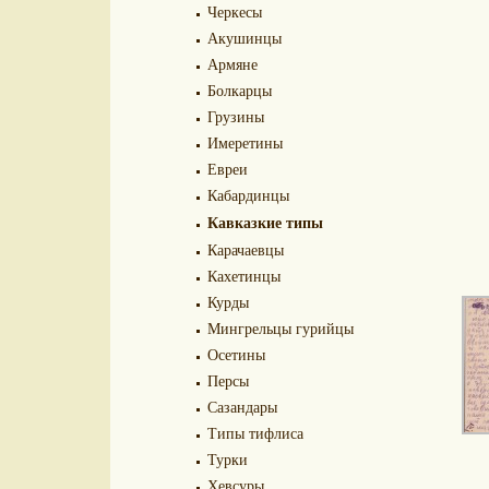
Черкесы
Акушинцы
Армяне
Болкарцы
Грузины
Имеретины
Евреи
Кабардинцы
Кавказкие типы
Карачаевцы
Кахетинцы
Курды
Мингрельцы гурийцы
Осетины
Персы
Сазандары
Типы тифлиса
Турки
Хевсуры