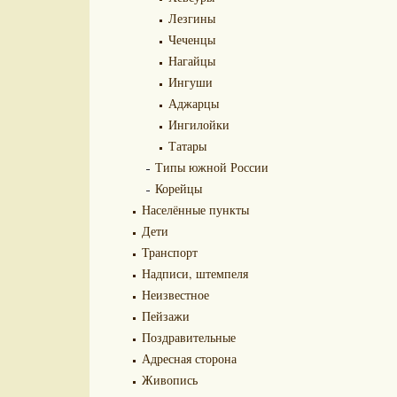
Лезгины
Чеченцы
Нагайцы
Ингуши
Аджарцы
Ингилойки
Татары
Типы южной России
Корейцы
Населённые пункты
Дети
Транспорт
Надписи, штемпеля
Неизвестное
Пейзажи
Поздравительные
Адресная сторона
Живопись