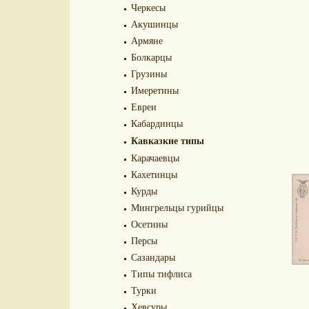
Черкесы
Акушинцы
Армяне
Болкарцы
Грузины
Имеретины
Евреи
Кабардинцы
Кавказкие типы
Карачаевцы
Кахетинцы
Курды
Мингрельцы гурийцы
Осетины
Персы
Сазандары
Типы тифлиса
Турки
Хевсуры