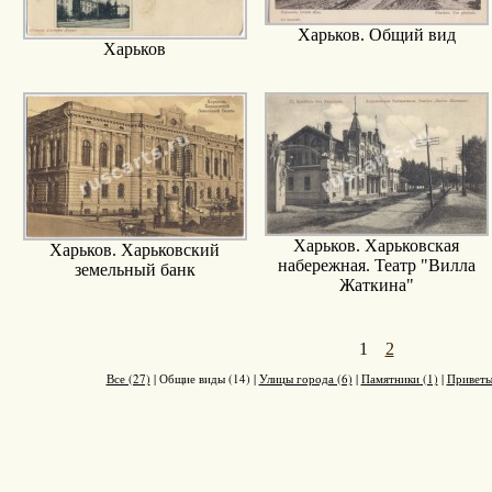
Харьков. Общий вид
Харьков
Харьков. Харьковская
Харьков. Харьковский
набережная. Театр "Вилла
земельный банк
Жаткина"
1
2
Все (27)
|
Общие виды (14)
|
Улицы города (6)
|
Памятники (1)
|
Приветы