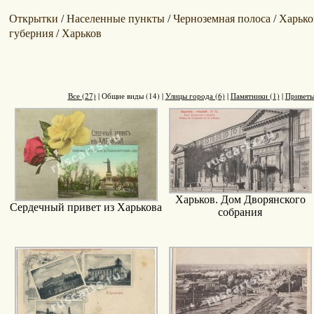
Открытки
Населенные пункты
Черноземная полоса
Харько
/
/
/
губерния
Харьков
/
Все (27)
|
Общие виды (14)
|
Улицы города (6)
|
Памятники (1)
|
Приветы
Харьков. Дом Дворянского
Сердечный привет из Харькова
собрания