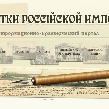
ЛИТЕРАТУРА
АДРЕСНАЯ
РЕЯ
МАГАЗИН
СТАТЬИ
ОБ ОТКРЫТКАХ
КНИГА