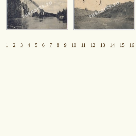
1
2
3
4
5
6
7
8
9
10
11
12
13
14
15
16