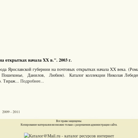
а открытках начала XX в.". 2003 г.
рода Ярославской губернии на почтовых открытках начала XX века. (Ром
, Пошехонье, Данилов, Любим). Каталог коллекции Николая Лебедев
. Тираж...
Подробнее...
 2009 - 2011
Все права защищены.
Копирование материалов возможно только c разрешения администрации сайта.