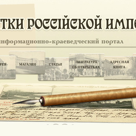
ЛИТЕРАТУРА
АДРЕСНАЯ
РЕЯ
МАГАЗИН
СТАТЬИ
ОБ ОТКРЫТКАХ
КНИГА