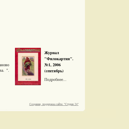
Журнал
"Филокартия".
№1, 2006
аново
а. ".
(сентябрь)
Подробнее...
Создание, поддержка сайта: "Студия 24"