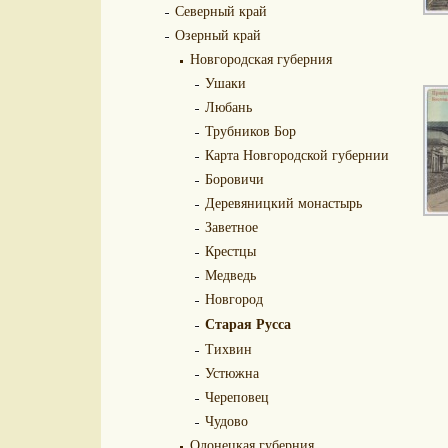
Северный край
Озерный край
Новгородская губерния
Ушаки
Любань
Трубников Бор
Карта Новгородской губернии
Боровичи
Деревяницкий монастырь
Заветное
Крестцы
Медведь
Новгород
Старая Русса
Тихвин
Устюжна
Череповец
Чудово
Олонецкая губерния