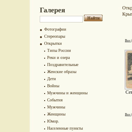
Галерея
Отк
Кры
Фотографии
Стереопары
Все 
Открытки
Типы России
Реки и озера
Поздравительные
Женские образы
Дети
Войны
Се
Мужчины и женщины
События
Мужчины
Женщины
Все 
Юмор.
Населенные пункты