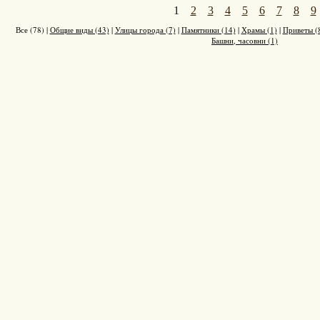
1
2
3
4
5
6
7
8
9
Все (78)
|
Общие виды (43)
|
Улицы города (7)
|
Памятники (14)
|
Храмы (1)
|
Приветы (
Башни, часовни (1)