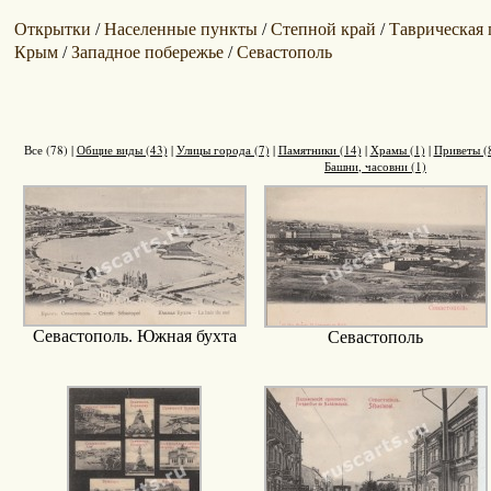
Открытки
Населенные пункты
Степной край
Таврическая 
/
/
/
Крым
Западное побережье
Севастополь
/
/
Все (78)
|
Общие виды (43)
|
Улицы города (7)
|
Памятники (14)
|
Храмы (1)
|
Приветы (
Башни, часовни (1)
Севастополь. Южная бухта
Севастополь