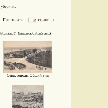
губерния
/
Показывать по
страницы
9
8)
|
Церкви (2)
|
Монастыри (1)
|
Соборы (1)
|
Севастополь. Общий вид