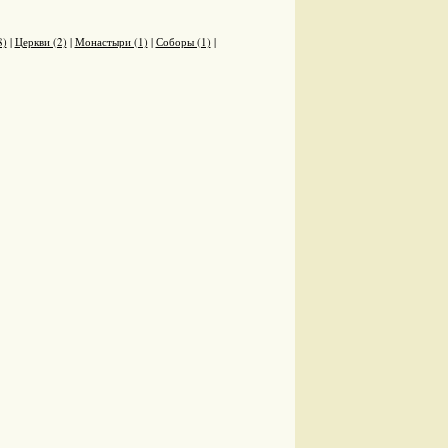
8)
|
Церкви (2)
|
Монастыри (1)
|
Соборы (1)
|