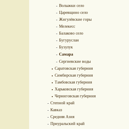
Волыжки село
Царевщино село
Жигулёвские горы
Мелекесс
Балаково село
Бугуруслан
Бузулук
Самара
Сергиевские воды
Саратовская губерния
Симбирская губерния
Тамбовская губерния
Харьковская губерния
Черниговская губерния
Степной край
Кавказ
Средняя Азия
Приуральский край