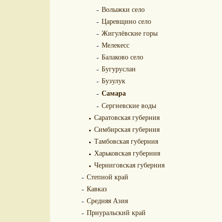
Волыжки село
Царевщино село
Жигулёвские горы
Мелекесс
Балаково село
Бугуруслан
Бузулук
Самара
Сергиевские воды
Саратовская губерния
Симбирская губерния
Тамбовская губерния
Харьковская губерния
Черниговская губерния
Степной край
Кавказ
Средняя Азия
Приуральский край