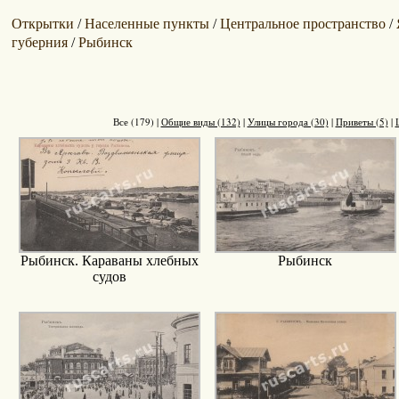
Открытки
Населенные пункты
Центральное пространство
/
/
/
губерния
Рыбинск
/
Все (179)
|
Общие виды (132)
|
Улицы города (30)
|
Приветы (5)
|
Рыбинск. Караваны хлебных
Рыбинск
судов