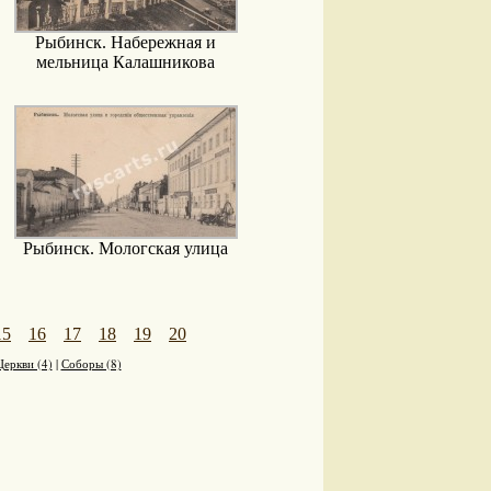
Рыбинск. Набережная и
мельница Калашникова
Рыбинск. Мологская улица
15
16
17
18
19
20
Церкви (4)
|
Соборы (8)