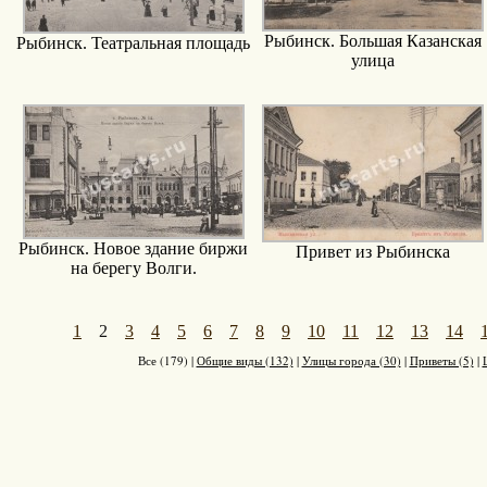
Рыбинск. Большая Казанская
Рыбинск. Театральная площадь
улица
Рыбинск. Новое здание биржи
Привет из Рыбинска
на берегу Волги.
1
2
3
4
5
6
7
8
9
10
11
12
13
14
Все (179)
|
Общие виды (132)
|
Улицы города (30)
|
Приветы (5)
|