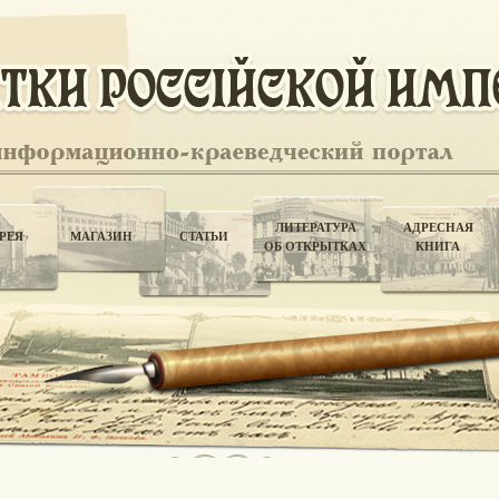
ЛИТЕРАТУРА
АДРЕСНАЯ
РЕЯ
МАГАЗИН
СТАТЬИ
ОБ ОТКРЫТКАХ
КНИГА