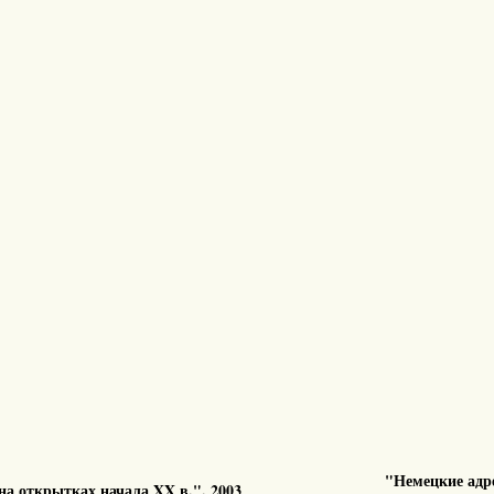
"Немецкие адре
на открытках начала XX в.". 2003