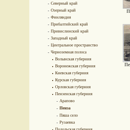
Северный край
Озерный край
П
Финляндия
Прибалтийский край
Привислинский край
Западный край
Центральное пространство
Черноземная полоса
Волынская губерния
Пе
Воронежская губерния
Киевская губерния
Курская губерния
Орловская губерния
Пензенская губерния
Арапово
Пенза
Пяша село
Рузаевка
Подольская губерния