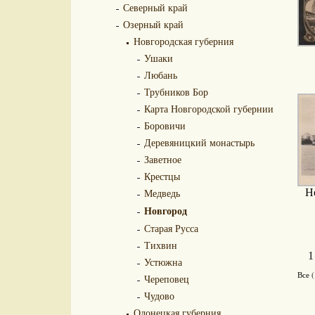
Северный край
Озерный край
Новгородская губерния
Ушаки
Любань
Трубников Бор
Карта Новгородской губернии
Боровичи
Деревяницкий монастырь
Заветное
Крестцы
Медведь
Н
Новгород
Старая Русса
Тихвин
1
Устюжна
Все 
Череповец
Чудово
Олонецкая губерния