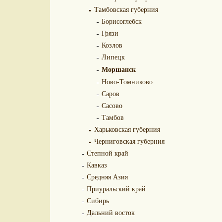
Тамбовская губерния
Борисоглебск
Грязи
Козлов
Липецк
Моршанск
Ново-Томниково
Саров
Сасово
Тамбов
Харьковская губерния
Черниговская губерния
Степной край
Кавказ
Средняя Азия
Приуральский край
Сибирь
Дальний восток