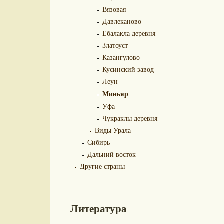
Вязовая
Давлеканово
Ебалакла деревня
Златоуст
Казангулово
Кусинский завод
Леун
Миньяр
Уфа
Чукраклы деревня
Виды Урала
Сибирь
Дальний восток
Другие страны
Литература