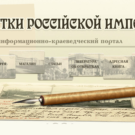
ЛИТЕРАТУРА
АДРЕСНАЯ
РЕЯ
МАГАЗИН
СТАТЬИ
ОБ ОТКРЫТКАХ
КНИГА