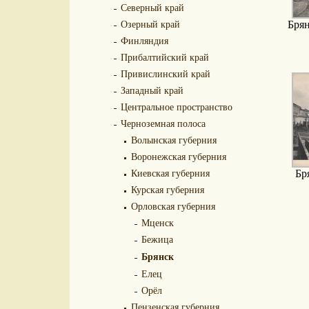
Северный край
Озерный край
Брян
Финляндия
Прибалтийский край
Привислинский край
Западный край
Центральное пространство
Черноземная полоса
Волынская губерния
Воронежская губерния
Киевская губерния
Бр
Курская губерния
Орловская губерния
Мценск
Бежица
Брянск
Елец
Орёл
Пензенская губерния