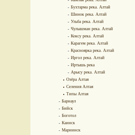
Бухтарма река. Алтай
Шинок река. Алтай
Ульба река. Алтай
Чулышман река. Алтай
Коксу река. Алтай
Карагем река. Алтай
Красноярка река. Алтай
Иргол река. Алтай
Иртышь река
Арысу река. Алтай
Озёра Алтая
Селения Алтая
Типы Алтая
Барнаул
Бийск
Боготол
Каинск
Мариинск