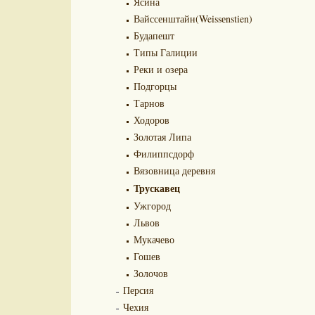
Ясина
Вайссенштайн(Weissеnstien)
Будапешт
Типы Галиции
Реки и озера
Подгорцы
Тарнов
Ходоров
Золотая Липа
Филиппсдорф
Вязовница деревня
Трускавец
Ужгород
Львов
Мукачево
Гошев
Золочов
Персия
Чехия