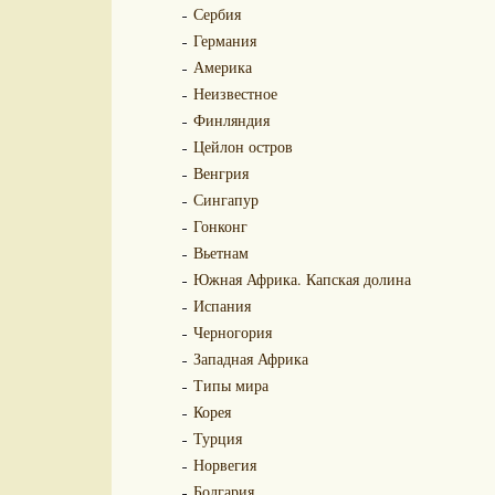
Сербия
Германия
Америка
Неизвестное
Финляндия
Цейлон остров
Венгрия
Сингапур
Гонконг
Вьетнам
Южная Африка. Капская долина
Испания
Черногория
Западная Африка
Типы мира
Корея
Турция
Норвегия
Болгария