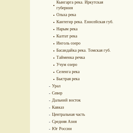
Кынгарга река. Иркутская
губерния
Ольха река
Кантегир река. Енисейская губ.
Нарым река
Калтат река
Инголь озеро
Басандайка река. Томская губ.
Тайменка речка
Учум озеро
Селенга река
Быстрая река
Урал
Север
Дальний восток
Кавказ
Центральная часть
Средняя Азия
Юг России