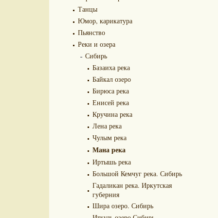
Танцы
Юмор, карикатура
Пьянство
Реки и озера
Сибирь
Базаиха река
Байкал озеро
Бирюса река
Енисей река
Кручина река
Лена река
Чулым река
Мана река
Иртышь река
Большой Кемчуг река. Сибирь
Гадаликан река. Иркутская
губерния
Шира озеро. Сибирь
Иткуль озеро.Сибирь