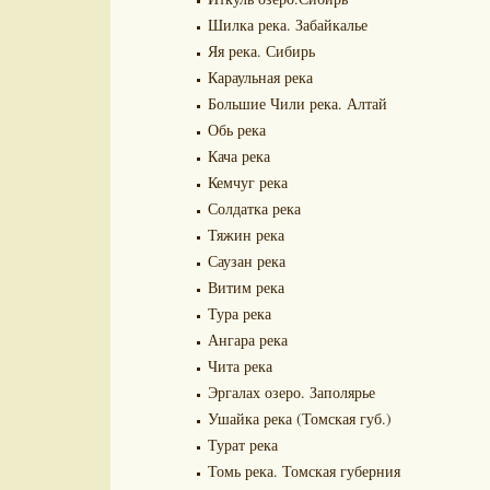
Шилка река. Забайкалье
Яя река. Сибирь
Караульная река
Большие Чили река. Алтай
Обь река
Кача река
Кемчуг река
Солдатка река
Тяжин река
Саузан река
Витим река
Тура река
Ангара река
Чита река
Эргалах озеро. Заполярье
Ушайка река (Томская губ.)
Турат река
Томь река. Томская губерния