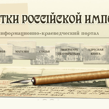
ЛИТЕРАТУРА
АДРЕСНАЯ
РЕЯ
МАГАЗИН
СТАТЬИ
ОБ ОТКРЫТКАХ
КНИГА