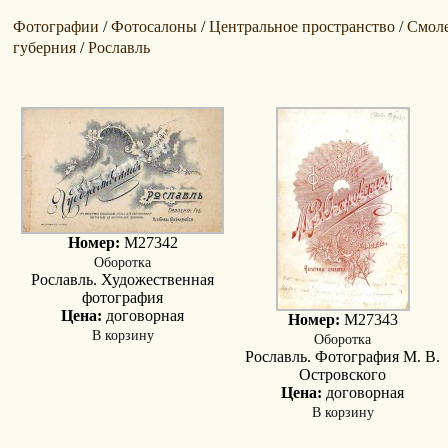
Фотографии
Фотосалоны
Центральное пространство
Смоле
/
/
/
губерния
Рославль
/
Номер:
M27342
Оборотка
Рославль. Художественная
фотография
Цена:
договорная
Номер:
M27343
В корзину
Оборотка
Рославль. Фотография М. В.
Островского
Цена:
договорная
В корзину