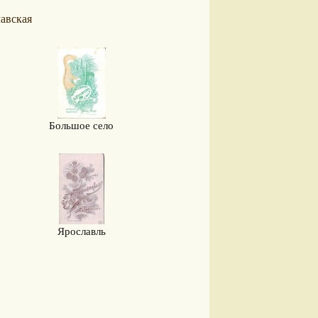
авская
Большое село
Ярославль