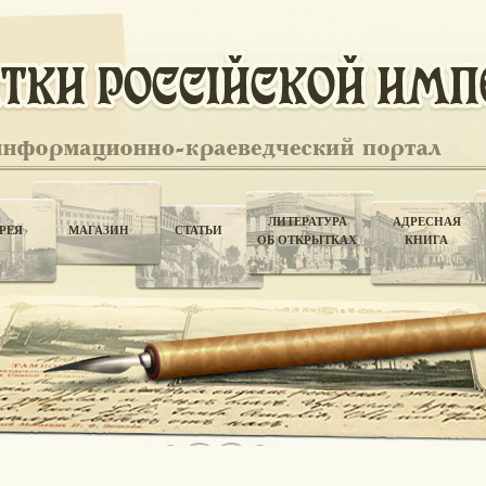
ЛИТЕРАТУРА
АДРЕСНАЯ
РЕЯ
МАГАЗИН
СТАТЬИ
ОБ ОТКРЫТКАХ
КНИГА